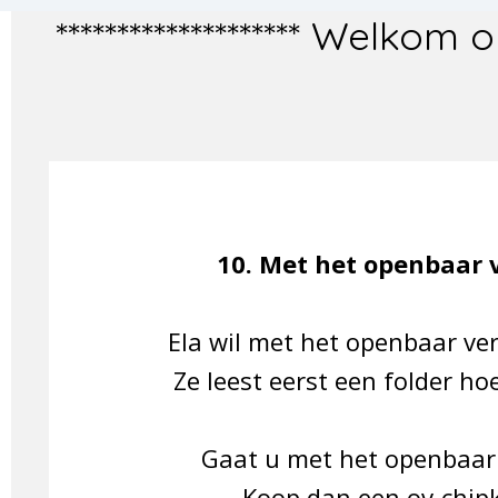
Ga
******************** Welk
direct
naar
de
hoofdinhoud
10. Met het openbaar 
Ela wil met het openbaar ver
Ze leest eerst een folder ho
Gaat u met het openbaar
Koop dan een ov-chipk