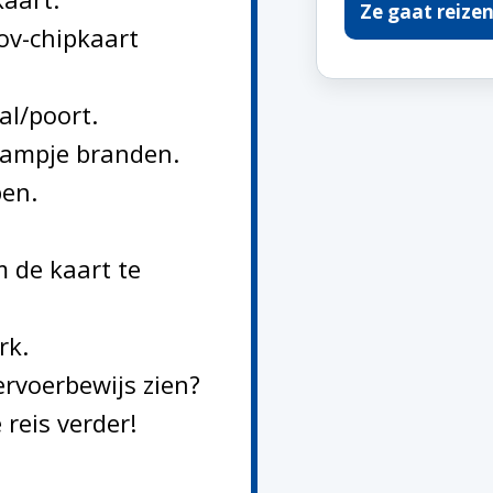
Ze gaat reize
ov-chipkaart
al/poort.
lampje branden.
pen.
 de kaart te
rk.
rvoerbewijs zien?
 reis verder!