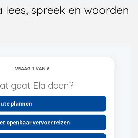
xtra lees, spreek en woorden
VRAAG 1 VAN 6
at gaat Ela doen?
oute plannen
et openbaar vervoer reizen