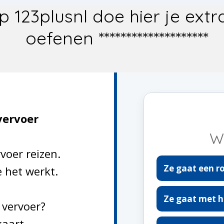
om op 123plusnl doe hier je e
oefenen ********************
vervoer
W
voer reizen.
Ze gaat een r
e het werkt.
Ze gaat met h
 vervoer?
aart.