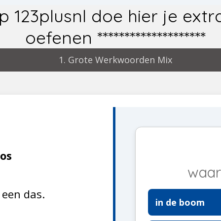
om op 123plusnl doe hier je e
oefenen ********************
1. Grote Werkwoorden Mix
bos
waar
 een das.
in de boom