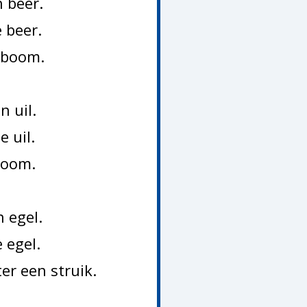
n beer.
e beer.
e boom.
n uil.
e uil.
 boom.
n egel.
e egel.
er een struik.