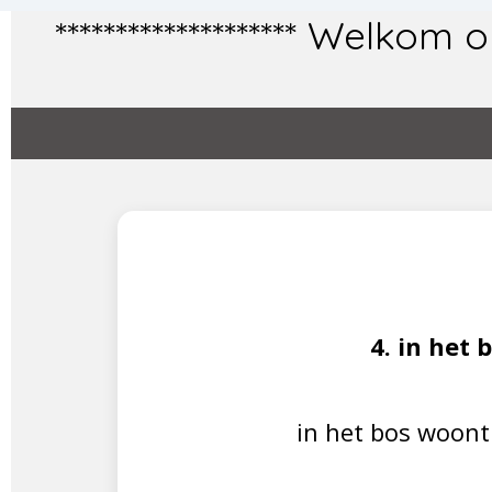
Ga
******************** Welk
direct
naar
de
hoofdinhoud
4. in het 
in het bos woont