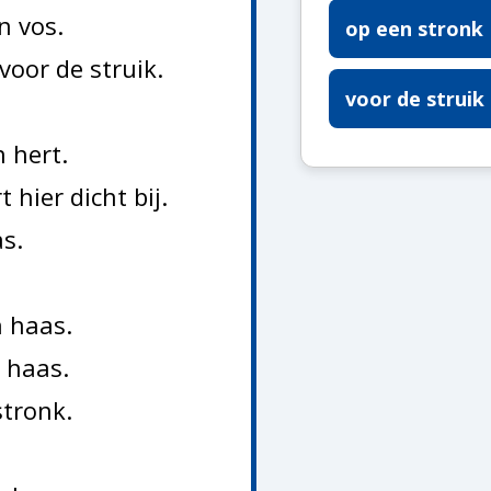
n vos.
op een stronk
 voor de struik.
voor de struik
n hert.
 hier dicht bij.
as.
n haas.
e haas.
stronk.