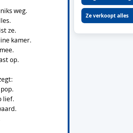
niks weg.
Ze verkoopt alles
les.
st ze.
eine kamer.
 mee.
ast op.
zegt:
 pop.
 lief.
waard.
!