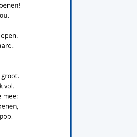
hoenen!
jou.
 lopen.
aard.
!
 groot.
k vol.
e mee:
oenen,