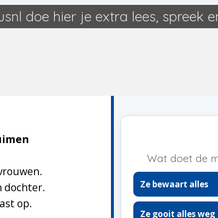
Ga
lusnl doe hier je extra lees, spreek en
direct
naar
de
hoofdinhoud
ruimen
Wat doet de m
 vrouwen.
Ze bewaart alles
 dochter.
ast op.
Ze gooit alles weg