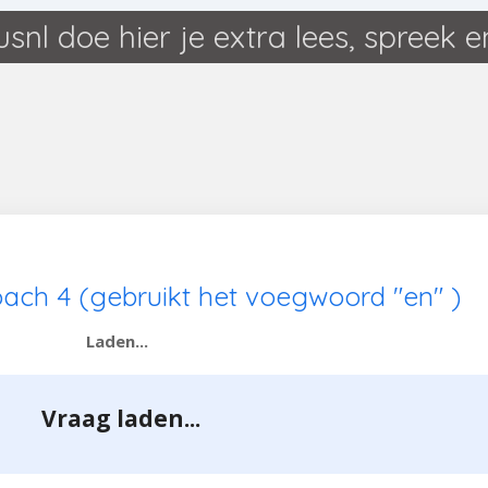
Ga
lusnl doe hier je extra lees, spreek en
direct
naar
de
hoofdinhoud
ach 4 (gebruikt het voegwoord "en" )
Laden...
Vraag laden...