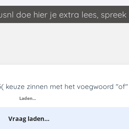
Ga
lusnl doe hier je extra lees, spreek 
direct
naar
de
hoofdinhoud
( keuze zinnen met het voegwoord "of" 
Laden...
Vraag laden...