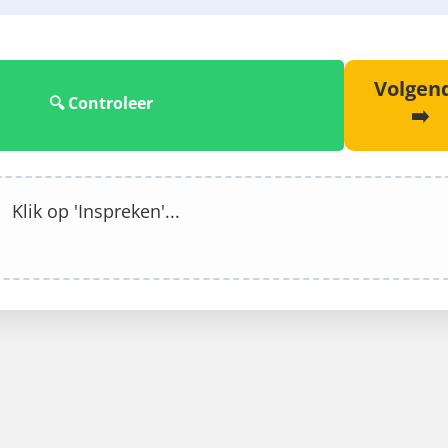
Volgen
🔍 Controleer
➡️
Klik op 'Inspreken'...